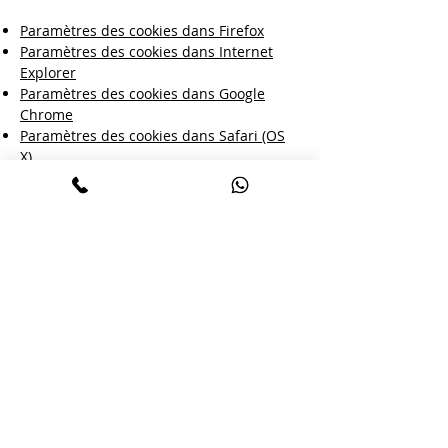
Paramètres des cookies dans Firefox
Paramètres des cookies dans Internet
Explorer
Paramètres des cookies dans Google
Chrome
Paramètres des cookies dans Safari (OS
X)
Paramètres des cookies dans Safari (iOS)
Paramètres des cookies dans Android
Pour refuser et empêcher que vos
données soient utilisées par Google
Analytics sur tous les sites Web,
consultez les instructions suivantes :
https://tools.google.com/dlpage/gaoptout
?hl=fr
Il se peut que nous modifiions cette
politique en matière de cookies. Nous