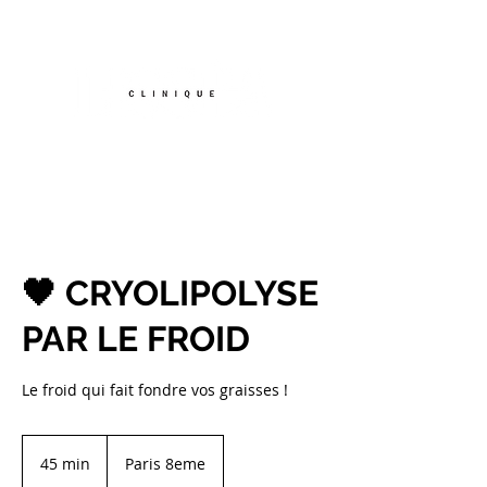
TEL :
07.56.87.68.84
🖤 CRYOLIPOLYSE
PAR LE FROID
Le froid qui fait fondre vos graisses !
45 min
4
Paris 8eme
5