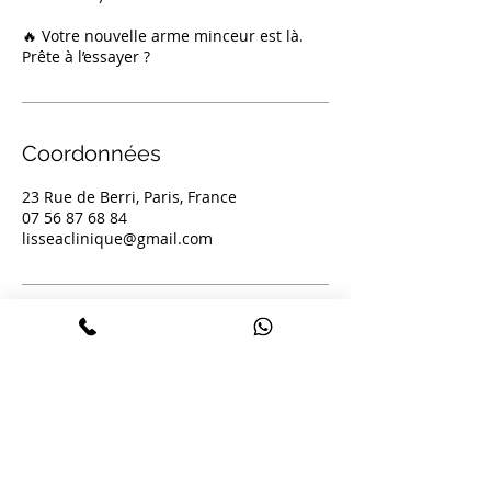
🔥 Votre nouvelle arme minceur est là.
Prête à l’essayer ?
Coordonnées
23 Rue de Berri, Paris, France
07 56 87 68 84
lisseaclinique@gmail.com
Lissëa Clinique Paris fait partie du
1er
réseau HIFU en France
—
7 centres spécialisés lifting sans chirurgie.